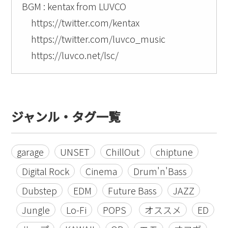
BGM : kentax from LUVCO
https://twitter.com/kentax
https://twitter.com/luvco_music
https://luvco.net/lsc/
ジャンル・タグ一覧
garage
UNSET
ChillOut
chiptune
Digital Rock
Cinema
Drum'n'Bass
Dubstep
EDM
Future Bass
JAZZ
Jungle
Lo-Fi
POPS
オススメ
ED