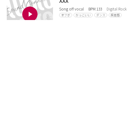
XXX
Song off vocal
BPM:133
Digital Rock
オフボ
かっこいい
ダンス
疾走感
ダウンロード
00:00
…
game
Song off vocal
BPM:140
POPS
OP
オフボ
ダンス
楽しい
疾走感
ダウンロード
00:00
…
CYBER DANCE
Song off vocal
BPM:120
POPS
オフボ
かっこいい
ダンス
楽しい
疾走感
ダウンロード
00:00
…