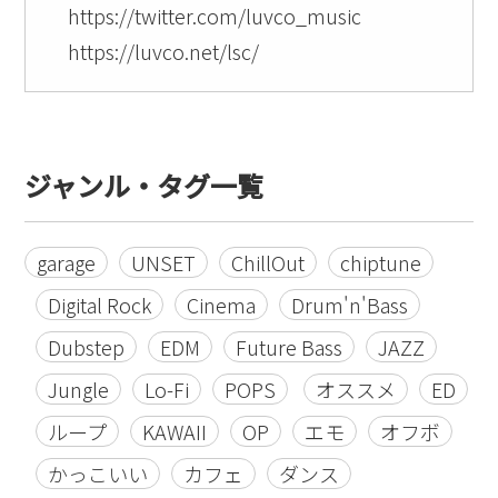
https://twitter.com/luvco_music
https://luvco.net/lsc/
ジャンル・タグ一覧
garage
UNSET
ChillOut
chiptune
Digital Rock
Cinema
Drum'n'Bass
Dubstep
EDM
Future Bass
JAZZ
Jungle
Lo-Fi
POPS
オススメ
ED
ループ
KAWAII
OP
エモ
オフボ
かっこいい
カフェ
ダンス