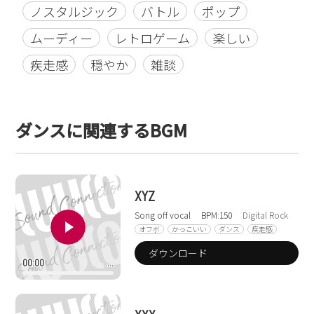
ノスタルジック
バトル
ポップ
ムーディー
レトロゲーム
楽しい
疾走感
穏やか
雑談
ダンスに関連するBGM
XYZ
Song off vocal
BPM:150
Digital Rock
オフボ
かっこいい
ダンス
疾走感
ダウンロード
00:00
…