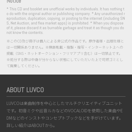
Notice
* This CD and booklet are unofficial works by individuals. It has nothing t
o do with the original author or publishing company. * Any unauthorized r
eproduction, duplication, copying, or posting to the internet (including SN
S, Net Auction, and flea market apps) is prohibited. * When you dispose
of it, please discard it as burnable garbage and treat it as though you do
not know the contents.
※このCD及び冊子は個人による非公式の作品です。原作者様・出版社様と
は一切関係ありません。※無断転載・複製・複写・インターネット上への
掲載（SNS・ネットオークション・フリマアプリ含む）は一切禁止です。
※処分する際は中身が分からない状態にしていただいた上で可燃ゴミとし
て廃棄してください。
ABOUT LUVCO
LUVCOは楽曲制作を中心としたマルチクリエイティブユニット
です。初音ミクや巡音ルカなどのVOCALOIDを使用した楽曲やE
DMなどのインストやコンセプトブックなどを手がけています。
詳しい紹介は
ABOUT
から。