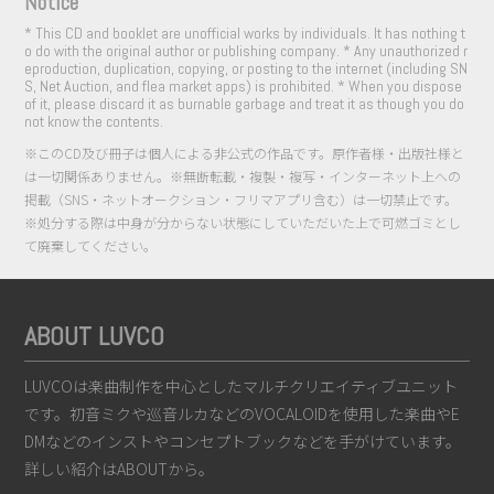
Notice
* This CD and booklet are unofficial works by individuals. It has nothing t
o do with the original author or publishing company. * Any unauthorized r
eproduction, duplication, copying, or posting to the internet (including SN
S, Net Auction, and flea market apps) is prohibited. * When you dispose
of it, please discard it as burnable garbage and treat it as though you do
not know the contents.
※このCD及び冊子は個人による非公式の作品です。原作者様・出版社様と
は一切関係ありません。※無断転載・複製・複写・インターネット上への
掲載（SNS・ネットオークション・フリマアプリ含む）は一切禁止です。
※処分する際は中身が分からない状態にしていただいた上で可燃ゴミとし
て廃棄してください。
ABOUT LUVCO
LUVCOは楽曲制作を中心としたマルチクリエイティブユニット
です。初音ミクや巡音ルカなどのVOCALOIDを使用した楽曲やE
DMなどのインストやコンセプトブックなどを手がけています。
詳しい紹介は
ABOUT
から。