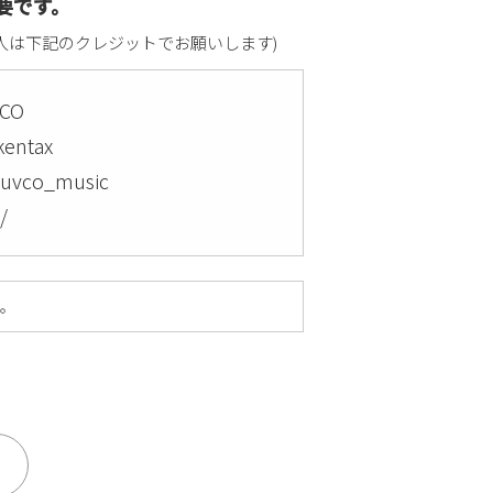
要です。
人は下記のクレジットでお願いします)
VCO
kentax
luvco_music
/
い。